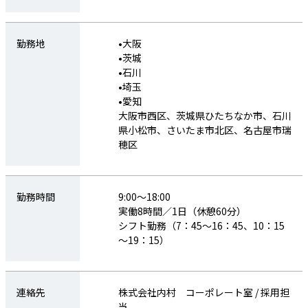
取組
勤務地
•大阪
勤務地
大宮営業所（埼玉県さいたま市）
•茨城
小山事業所（栃木県小山市）
•石川
※初回勤務地は大宮営業所。小松製作所
•埼玉
様の小山工場周辺、小山駅周辺にサテラ
•愛知
イトオフィスの新設を計画
大阪市西区、茨城県ひたちなか市、石川
県小松市、さいたま市北区、名古屋市瑞
数年の業務経験を経て各拠点へ
穂区
① 海外赴任キャリア：海外拠点
② 国内営業キャリア：国内拠点
③ 転勤なしキャリア：大宮営業所・小山
勤務時間
9:00～18:00
事業所
実働8時間／1日（休憩60分）
シフト勤務（7：45～16：45、10：15
～19：15）
勤務時間
9:00～18:00
実働8時間／1日（休憩60分）
シフト勤務（7：45～16：45、10：15～
連絡先
株式会社内村 コーポレート室 / 採用担
19：15）
当