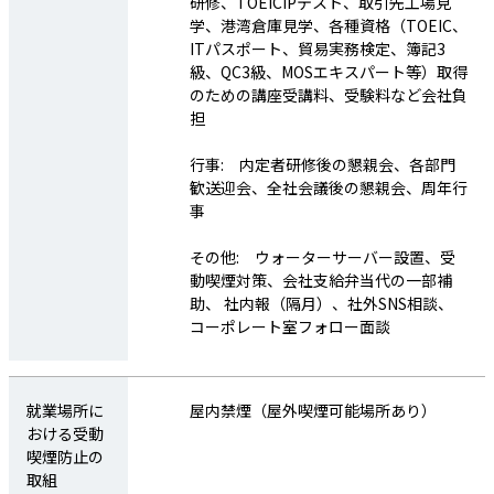
研修、TOEICIPテスト、取引先工場見
学、港湾倉庫見学、各種資格（TOEIC、
待遇・福利
保険: 雇用保険、健康保険、厚生年金、
ITパスポート、貿易実務検定、簿記3
厚生・社内
労災保険、業務災害補償保険、総合福祉
級、QC3級、MOSエキスパート等）取得
制度
団体定期保険
のための講座受講料、受験料など会社負
制度: 資格取得支援制度、社内預金制
担
度、退職金制度、奨学金代理返還制度、
フリーアドレス制、在宅勤務、借上げ社
行事: 内定者研修後の懇親会、各部門
宅制度（転勤等一部社員適用）、産休・
歓送迎会、全社会議後の懇親会、周年行
育児休暇取得実績あり
事
行事: 各部門歓送迎会、全社会議後の懇
親会、周年行事
その他: ウォーターサーバー設置、受
その他: ウォーターサーバー設置、受動
動喫煙対策、会社支給弁当代の一部補
喫煙対策、会社支給弁当代の一部補助、
助、 社内報（隔月）、社外SNS相談、
社内報（隔月）、社外SNS相談、コーポ
コーポレート室フォロー面談
レート室フォロー面談
就業場所に
屋内禁煙（屋外喫煙可能場所あり）
就業場所に
屋内禁煙（屋外喫煙可能場所あり）
おける受動
おける受動
喫煙防止の
喫煙防止の
取組