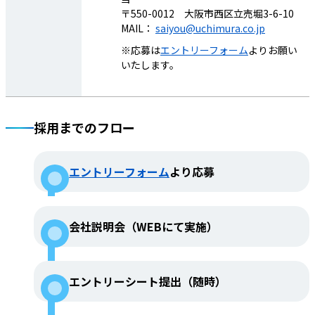
〒550-0012 大阪市西区立売堀3-6-10
MAIL：
saiyou@uchimura.co.jp
連絡先
株式会社内村 コーポレート室 / 採用担
※応募は
エントリーフォーム
よりお願い
当
いたします。
〒550-0012 大阪市西区立売堀3-6-10
MAIL：
saiyou@uchimura.co.jp
※応募は
エントリーフォーム
よりお願い
いたします。
採用までのフロー
エントリーフォーム
より応募
会社説明会（WEBにて実施）
業務内容
建設機械向け工業用部品の提案営業をお
任せします。当社は『挑む・挑める・挑
みたい』思いを持つ方を求めています。
現状に満足せず、自分の業務の幅を広げ
エントリーシート提出（随時）
たい・より成長したい方からのご応募を
お待ちしています。