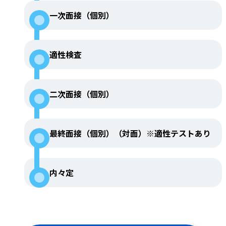
【業務詳細】入社後はOJTにて国内既存
一次面接（個別）
顧客に対する提案営業をお任せします。
商品管理、見積、仕入・販売管理等を中
心に建設機械やプラント向けのゴム・樹
脂等を設計図面を元に技術・購買担当に
適性検査
向けて販売を行う営業になります。顧客
の製品が進化する中、新たな要望を次々
と頂いております。新製品の納入を行う
際は、顧客の技術部門とメーカーの設計
二次面接（個別）
者とともに、試作から製造まで携わりま
す。
★ご自身のキャリアに応じた求人を展開
しております。
最終面接（個別）（対面）※適性テストあり
➀海外赴任
➁国内転勤
➂転勤なし
内々定
求められる
【必須】➀海外赴任キャリア：英語に抵
スキル
抗が無い方(TOEIC700点以上や留学経験
など)