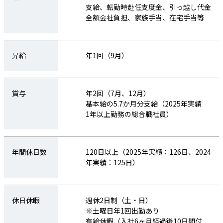
②．③キャリア：営業のご経験
支給、転勤時赴任支度金、引っ越し代金
(ご経験をもとに営業への挑戦意欲が強い
全額会社負担、家族手当、在宅手当等
⽅も可)
【歓迎】有形商材の営業経験をお持ちの
方
昇給
年1回（9月）
初任給・昇
（基本給）264,000円～285,000円 年1
賞与
年2回（7月、12月）
給
回昇給
基本給の5.7か月分支給（2025年実績
試用期間あり（入社5カ月間）
1年以上勤務の総合職社員）
ただし、本採用と労働条件に変更なし。
固定残業制度なし
年間休日数
120日以上（2025年実績：126日、2024
年実績：125日）
諸手当
時間外手当、通勤費年2回6か月定期代支
給、転勤時赴任支度金、引っ越し代金全
額会社負担、家族手当、在宅手当等
休日休暇
週休2日制（土・日）
※土曜日年1回出勤あり
有給休暇（入社6ヶ月経過後10日間付
昇給
年1回（9月）