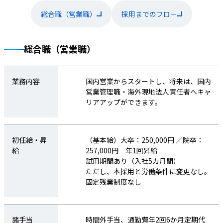
【業務詳細】入社後はOJTにて国内既存
顧客に対する提案営業をお任せします。
総合職（営業職）
採用までのフロー
商品管理、見積、仕入・販売管理等を中
心に建設機械やプラント向けのゴム・樹
脂等を設計図面を元に技術・購買担当に
総合職（営業職）
向けて販売を行う営業になります。顧客
の製品が進化する中、新たな要望を次々
と頂いております。新製品の納入を行う
業務内容
国内営業からスタートし、将来は、国内
際は、顧客の技術部門とメーカーの設計
営業管理職・海外現地法人責任者へキャ
者とともに、試作から製造まで携わりま
リアアップができます。
す。
★ご自身のキャリアに応じた求人を展開
しております。
➀海外赴任
初任給・昇
（基本給）大卒：250,000円 ／院卒：
➁国内転勤
給
257,000円 年1回昇給
➂転勤なし
試用期間あり（入社5カ月間）
ただし、本採用と労働条件に変更なし。
固定残業制度なし
求められる
【必須】➀海外赴任キャリア：英語に抵
スキル
抗が無い方(TOEIC700点以上や留学経験
など)
諸手当
時間外手当、通勤費年2回6か月定期代