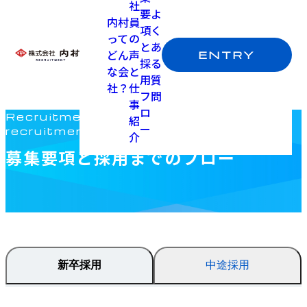
社
要
よ
内村
員
項
く
って
の
と
あ
どん
声
ENTRY
採
る
な会
と
用
質
社？
仕
フ
問
事
ロ
Recruitment requirements and
紹
ー
recruitment process
介
募集要項と採用までのフロー
業務内容
建設機械向け工業用部品の提案営業をお
任せします。当社は『挑む・挑める・挑
みたい』思いを持つ方を求めています。
現状に満足せず、自分の業務の幅を広げ
新卒採用
中途採用
たい・より成長したい方からのご応募を
お待ちしています。