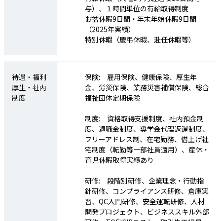
与）、１時間単位の有給取得制度
お盆休暇9日間・年末年始休暇9日間
（2025年実績）
賞与
年2回（7月、12月）
特別休暇（慶弔休暇、赴任休暇等）
基本給の5.7か月分支給（2025年実績 1
年以上勤務の総合職社員）
待遇・福利
保険: 雇用保険、健康保険、厚生年
厚生・社内
金、労災保険、業務災害補償保険、総合
年間休日数
120日以上（2025年実績：126日、2024
制度
福祉団体定期保険
年実績：125日）
制度: 資格取得支援制度、社内預金制
度、退職金制度、奨学金代理返還制度、
フリーアドレス制、在宅勤務、借上げ社
休日休暇
週休2日制（土・日）
宅制度（転勤等一部社員適用）、産休・
※土曜日年1回出勤あり
育児休暇取得実績あり
有給休暇（入社6ヶ月経過後10日間付
与）、１時間単位の有給取得制度
研修: 段階別研修、企業理念・行動指
お盆休暇9日間・年末年始休暇9日間
針研修、コンプライアンス研修、倉庫実
（2025年実績）
習、QC入門研修、安全運転研修、人材
特別休暇（慶弔休暇、赴任休暇等）
開発プロジェクト、ビジネススキル外部