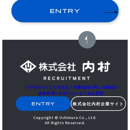
②．③キャリア：営業のご経験
ENTRY
(ご経験をもとに営業への挑戦意欲が強い
⽅も可)
【歓迎】有形商材の営業経験をお持ちの
方
初任給・昇
（基本給）264,000円～285,000円 年1
給
回昇給
試用期間あり（入社5カ月間）
ただし、本採用と労働条件に変更なし。
固定残業制度なし
TOP
内村ってどんな会社？
先輩社員の声と仕事紹介
募集要項と採用フロー
よくある質問
諸手当
時間外手当、通勤費年2回6か月定期代支
給、転勤時赴任支度金、引っ越し代金全
ENTRY
株式会社内村企業サイト
額会社負担、家族手当、在宅手当等
Copyright © Uchimura Co., Ltd.
All Rights Reserved.