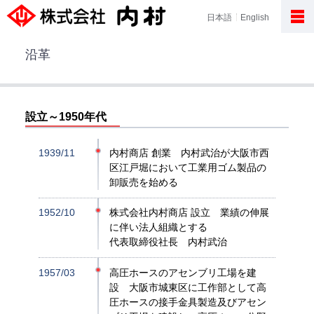
日本語
English
沿革
設立～1950年代
1939/11
内村商店 創業 内村武治が大阪市西
区江戸堀において工業用ゴム製品の
卸販売を始める
1952/10
株式会社内村商店 設立 業績の伸展
に伴い法人組織とする
代表取締役社長 内村武治
1957/03
高圧ホースのアセンブリ工場を建
設 大阪市城東区に工作部として高
圧ホースの接手金具製造及びアセン