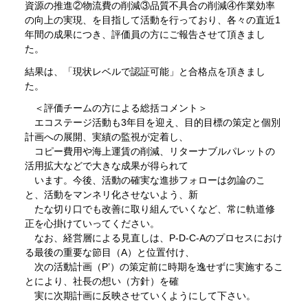
資源の推進②物流費の削減③品質不具合の削減④作業効率
の向上の実現、を目指して活動を行っており、各々の直近1
年間の成果につき、評価員の方にご報告させて頂きまし
た。
結果は、「現状レベルで認証可能」と合格点を頂きまし
た。
＜評価チームの方による総括コメント＞
エコステージ活動も3年目を迎え、目的目標の策定と個別
計画への展開、実績の監視が定着し、
コピー費用や海上運賃の削減、リターナブルパレットの
活用拡大などで大きな成果が得られて
います。今後、活動の確実な進捗フォローは勿論のこ
と、活動をマンネリ化させないよう、新
たな切り口でも改善に取り組んでいくなど、常に軌道修
正を心掛けていってください。
なお、経営層による見直しは、P-D-C-Aのプロセスにおけ
る最後の重要な節目（A）と位置付け、
次の活動計画（P’）の策定前に時期を逸せずに実施するこ
とにより、社長の想い（方針）を確
実に次期計画に反映させていくようにして下さい。