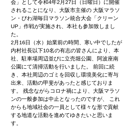
会」として令和4年2月27日（日曜日）に開催
されることになり、大阪市主催の 大阪マラソ
ン・びわ湖毎日マラソン統合大会「クリーン
UP」作戦が実施され、本社も参加致しまし
た。
2月16日（水）始業前の時間、寒い中でしたが
内村社長以下10名の有志の皆さんにより、本
社、駐車場周辺並びに立売堀公園、阿波座南
公園にて清掃活動を行いました。 前回に続
き、本社周辺のゴミを回収し環境美化に寄与
出来、活動の甲斐があったと感じておりま
す。 残念ながらコロナ禍により、大阪マラソ
ンの一般参加は中止となったのですが、 これ
からも地域社会の一員として様々な形で貢献
する地道な活動を進めてゆきたいと思いま
す。